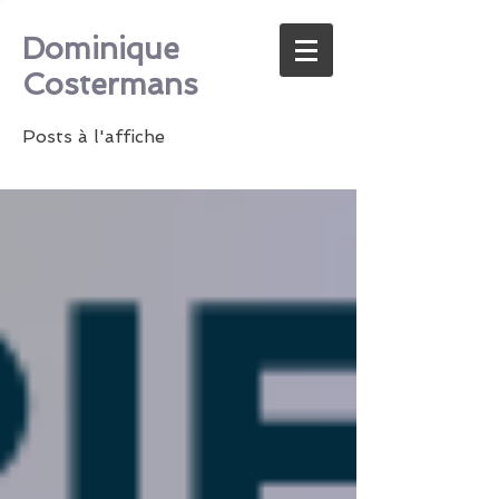
Dominique
Costermans
Posts à l'affiche