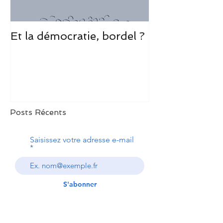
Et la démocratie, bordel ?
Une demi-heu
que je suis d
l’avion et Rom
un petit mond
Lodge
Posts Récents
Saisissez votre adresse e-mail
S'abonner