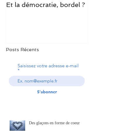
Et la démocratie, bordel ?
Une demi-heu
que je suis d
l’avion et Rom
un petit mond
Lodge
Posts Récents
Saisissez votre adresse e-mail
S'abonner