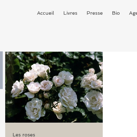
Accueil
Livres
Presse
Bio
Ag
Une demi-heure
depuis que je suis
descendue de
l’avion et Rome est
déjà un petit monde
Les roses