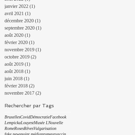
janvier 2022
(1)
1 post
avril 2021
(1)
1 post
décembre 2020
(1)
1 post
septembre 2020
(1)
1 post
août 2020
(1)
1 post
février 2020
(1)
1 post
novembre 2019
(1)
1 post
octobre 2019
(2)
2 posts
août 2019
(1)
1 post
août 2018
(1)
1 post
juin 2018
(1)
1 post
février 2018
(2)
2 posts
novembre 2017
(2)
2 posts
Rechercher par Tags
Bruxelles
Covid
Démocratie
Facebook
Lempicka
Louyest
Musée L
Nouvelle
Rome
Roses
Rêves
Vulgarisation
fake news
point médian
rumeur
vaccin