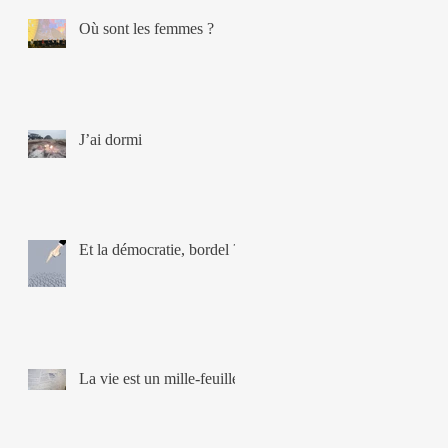
Où sont les femmes ?
J’ai dormi
Et la démocratie, bordel ?
La vie est un mille-feuille