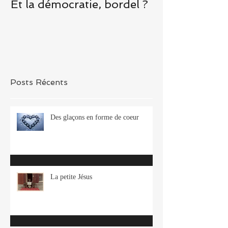
Et la démocratie, bordel ?
Une demi-heu
que je suis d
l’avion et Rom
un petit mond
Lodge
Posts Récents
Des glaçons en forme de coeur
La petite Jésus