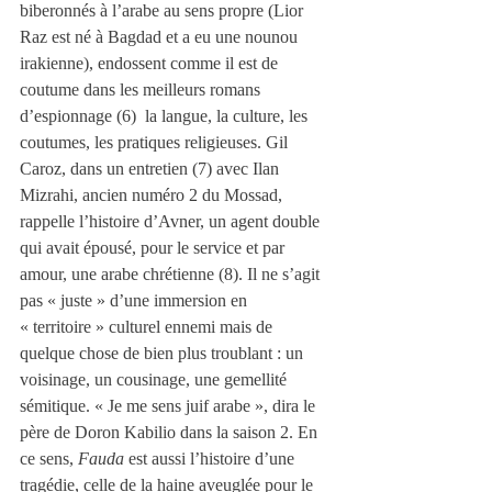
biberonnés à l’arabe au sens propre (Lior 
Raz est né à Bagdad et a eu une nounou 
irakienne), endossent comme il est de 
coutume dans les meilleurs romans 
d’espionnage (6)  la langue, la culture, les 
coutumes, les pratiques religieuses. Gil 
Caroz, dans un entretien
(7) avec Ilan 
Mizrahi, ancien numéro 2 du Mossad, 
rappelle l’histoire d’Avner, un agent double 
qui avait épousé, pour le service et par 
amour, une arabe chrétienne
(8). Il ne s’agit 
pas « juste » d’une immersion en 
« territoire » culturel ennemi mais de 
quelque chose de bien plus troublant : un 
voisinage, un cousinage, une gemellité 
sémitique. « Je me sens juif arabe », dira le 
père de Doron Kabilio dans la saison 2. En 
ce sens, 
Fauda
 est aussi l’histoire d’une 
tragédie, celle de la haine aveuglée pour le 