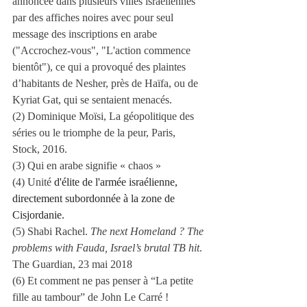
annoncée dans plusieurs villes israéliennes 
par des affiches noires avec pour seul 
message des inscriptions en arabe 
("Accrochez-vous", "L'action commence 
bientôt"), ce qui a provoqué des plaintes 
d’habitants de Nesher, près de Haïfa, ou de 
Kyriat Gat, qui se sentaient menacés.
(2) Dominique Moïsi, La géopolitique des 
séries ou le triomphe de la peur, Paris, 
Stock, 2016.
(3) Qui en arabe signifie « chaos »
(4) Unité 
d'élite de l'armée israélienne, 
directement subordonnée à la zone de 
Cisjordanie.
(5) Shabi Rachel. 
The next Homeland ? The 
problems with Fauda, Israel’s brutal TB hit
. 
The Guardian, 23 mai 2018
(6) Et comment ne pas penser à “La petite 
fille au tambour” de John Le Carré !