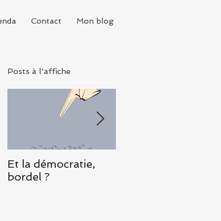
enda
Contact
Mon blog
Posts à l'affiche
Et la démocratie,
Une demi-heure
bordel ?
depuis que je suis
descendue de
l’avion et Rome est
déjà un petit mond