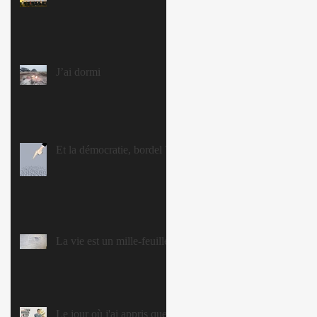
J’ai dormi
Et la démocratie, bordel ?
La vie est un mille-feuille
Le jour où j'ai appris que