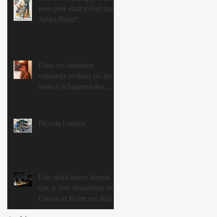
mon père était/n'était pas
James Bond*
Dans cet interstice
vaporeux et doux où les
âmes s’échappent des
corps
Piccola Londra
Une demi-heure depuis
que je suis descendue de
l’avion et Rome est déjà
un petit monde à la David