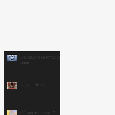
Des glaçons en forme de
coeur
La petite Jésus
Où sont les femmes ?